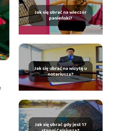
Jak się ubrać na wieczór
panieński?
Jak się ubrać na wizytę u
notariusza?
ą
Jak się ubrać gdy jest 17
stopni Celsjusza?