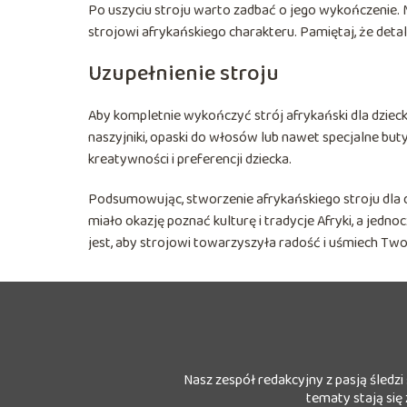
Po uszyciu stroju warto zadbać o jego wykończenie. M
strojowi afrykańskiego charakteru. Pamiętaj, że detal
Uzupełnienie stroju
Aby kompletnie wykończyć strój afrykański dla dziec
naszyjniki, opaski do włosów lub nawet specjalne but
kreatywności i preferencji dziecka.
Podsumowując, stworzenie afrykańskiego stroju dla d
miało okazję poznać kulturę i tradycje Afryki, a jedn
jest, aby strojowi towarzyszyła radość i uśmiech Two
Nasz zespół redakcyjny z pasją śledzi
tematy stają się