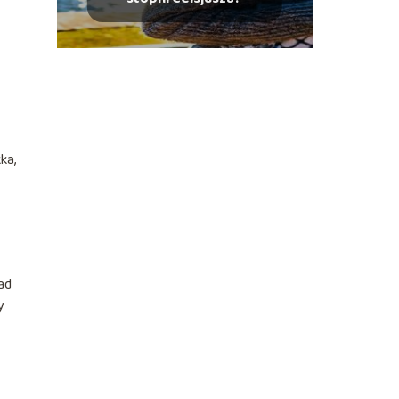
ka,
ad
y