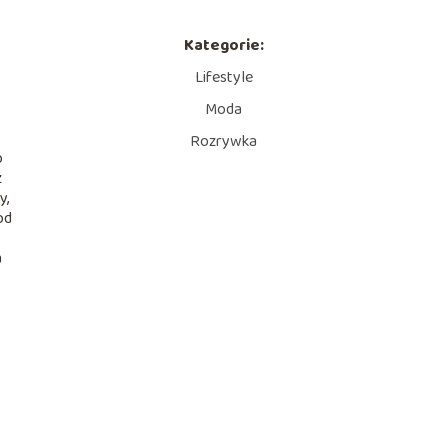
Kategorie:
Lifestyle
Moda
Rozrywka
o
z
y,
od
a