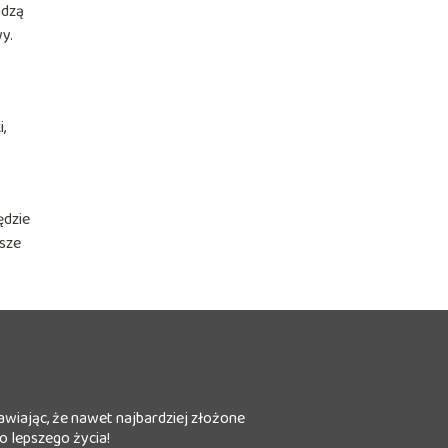
adzą
y.
,
ędzie
jsze
rawiając, że nawet najbardziej złożone
o lepszego życia!