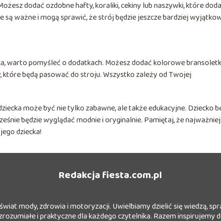
ożesz dodać ozdobne hafty, koraliki, cekiny lub naszywki, które dod
e są ważne i mogą sprawić, że strój będzie jeszcze bardziej wyjątkow
ka, warto pomyśleć o dodatkach. Możesz dodać kolorowe bransoletki
y, które będą pasować do stroju. Wszystko zależy od Twojej
ziecka może być nie tylko zabawne, ale także edukacyjne. Dziecko b
ocześnie będzie wyglądać modnie i oryginalnie. Pamiętaj, że najważnie
jego dziecka!
Redakcja fiesta.com.pl
 świat mody, zdrowia i motoryzacji. Uwielbiamy dzielić się wiedzą, sp
 zrozumiałe i praktyczne dla każdego czytelnika. Razem inspirujemy d