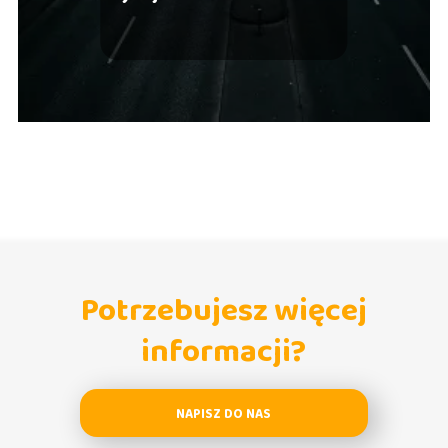
w zaledwie kilku krokach
Potrzebujesz więcej
informacji?
NAPISZ DO NAS