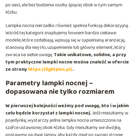
po sieci, ale bez budzenia osoby śpiącej obok w tym samym
łóżku.
Lampka nocna nierzadko również spełnia funkcję dekoracyjną.
Wśród tej kategorii znajdujemy bowiem bardzo ciekawe
modele, które ozdabiają, wpisują się w sypialnianą aranżację,
stanowią dla niej tło, uzupełnienie lub główny element, który
zwraca na siebie uwagę.
Takie unikatowe, solidne, a przy
tym praktyczne lampki nocne można znaleźć w ofercie
ze strony
https://lightplus.pl/
.
Parametry lampki nocnej –
dopasowana nie tylko rozmiarem
W pierwszej kolejności weźmy pod uwagę, kto i w jakim
celu będzie korzystał z lampki nocnej.
Jeśli mieszkamy w
pojedynkę, wystarczy jedna lampka nocna umieszczona na
szafce ustawionej obok łóżka. Gdy mieszkamy we dwójkę,
postawmy na dwie lampy, aby każdy miał po swojej stronie