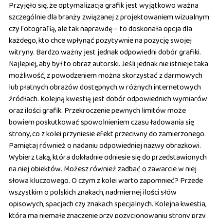
Przyjęło się, że optymalizacja grafik jest wyjątkowo ważna
szczególnie dla branży związanej z projektowaniem wizualnym
czy fotografią, ale tak naprawdę – to doskonała opcja dla
każdego, kto chce wpłynąć pozytywnie na pozycję swojej
witryny. Bardzo ważny jest jednak odpowiedni dobór grafiki.
Najlepiej, aby był to obraz autorski. Jeśli jednak nie istnieje taka
możliwość, z powodzeniem można skorzystać z darmowych
lub płatnych obrazów dostępnych w różnych internetowych
źródłach. Kolejną kwestią jest dobór odpowiednich wymiarów
oraz ilości grafik. Przekroczenie pewnych limitów może
bowiem poskutkować spowolnieniem czasu ładowania się
strony, co z kolei przyniesie efekt przeciwny do zamierzonego.
Pamiętaj również o nadaniu odpowiedniej nazwy obrazkowi.
Wybierz taką, która dokładnie odniesie się do przedstawionych
na niej obiektów. Możesz również zadbać o zawarcie w niej
słowa kluczowego. O czym z kolei warto zapomnieć? Przede
wszystkim o polskich znakach, nadmiernej ilości słów
opisowych, spacjach czy znakach specjalnych. Kolejna kwestia,
która ma niemałe znaczenie przy pozycjonowaniu strony przy