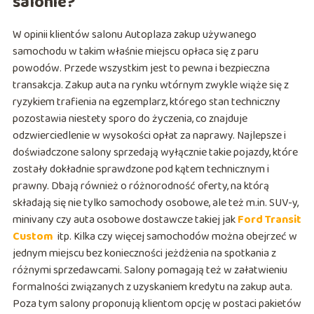
salonie?
W opinii klientów salonu Autoplaza zakup używanego
samochodu w takim właśnie miejscu opłaca się z paru
powodów. Przede wszystkim jest to pewna i bezpieczna
transakcja. Zakup auta na rynku wtórnym zwykle wiąże się z
ryzykiem trafienia na egzemplarz, którego stan techniczny
pozostawia niestety sporo do życzenia, co znajduje
odzwierciedlenie w wysokości opłat za naprawy. Najlepsze i
doświadczone salony sprzedają wyłącznie takie pojazdy, które
zostały dokładnie sprawdzone pod kątem technicznym i
prawny. Dbają również o różnorodność oferty, na którą
składają się nie tylko samochody osobowe, ale też m.in. SUV-y,
minivany czy auta osobowe dostawcze takiej jak
Ford Transit
Custom
itp. Kilka czy więcej samochodów można obejrzeć w
jednym miejscu bez konieczności jeżdżenia na spotkania z
różnymi sprzedawcami. Salony pomagają też w załatwieniu
formalności związanych z uzyskaniem kredytu na zakup auta.
Poza tym salony proponują klientom opcję w postaci pakietów